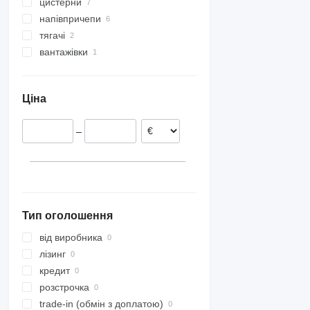
цистерни
напівпричепи
напівпричепи цистерни
тягачі
напівпричепи самоскиди
цистерни ПММ
вантажівки
напівпричепи тентовані
цистерни харчові
ізотермічні напівпричепи
вантажівки шасі
бітумні цистерни
напівпричепи зерновози
Ціна
напівпричепи контейнеровози
–
Тип оголошення
від виробника
лізинг
кредит
розстрочка
trade-in (обмін з доплатою)