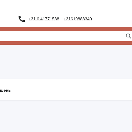
+31 6 41771538
+31619888340
ошень