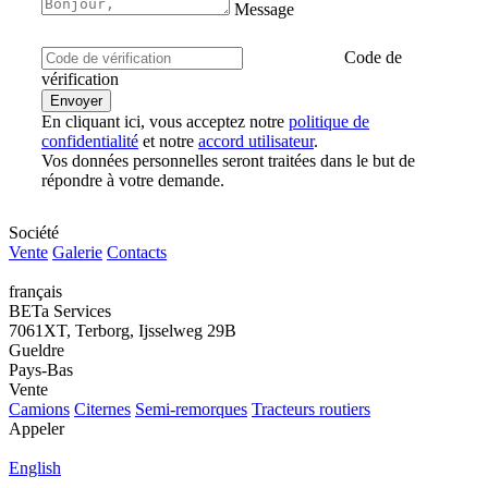
Message
Code de
vérification
En cliquant ici, vous acceptez notre
politique de
confidentialité
et notre
accord utilisateur
.
Vos données personnelles seront traitées dans le but de
répondre à votre demande.
Société
Vente
Galerie
Contacts
français
BETa Services
7061XT, Terborg, Ijsselweg 29B
Gueldre
Pays-Bas
Vente
Camions
Citernes
Semi-remorques
Tracteurs routiers
Appeler
English